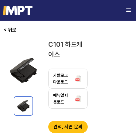
< 뒤로
C101 하드케
이스
카탈로그
다운로드
매뉴얼 다
운로드
견적, 시연 문의