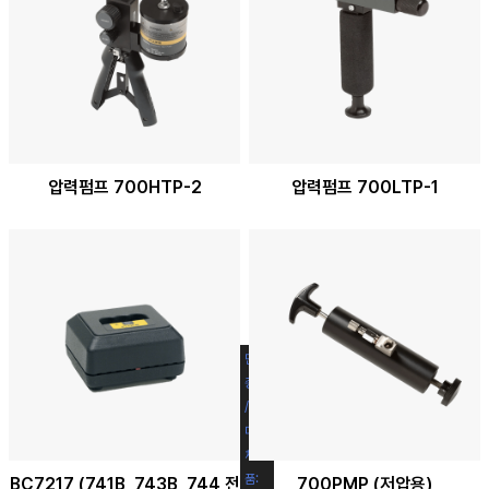
압력펌프 700HTP-2
압력펌프 700LTP-1
단
없
종
음
/
대
체
품:
BC7217 (741B, 743B, 744 전
700PMP (저압용)