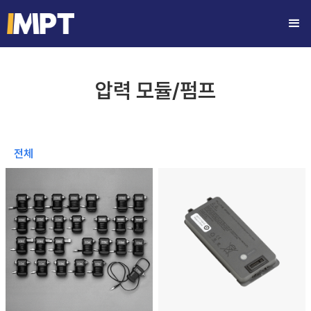
압력 모듈/펌프
전체