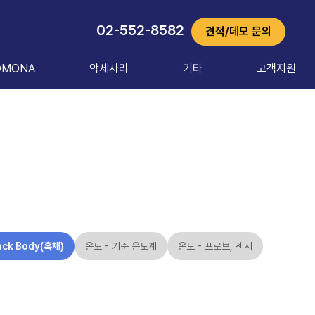
02-552-8582
견적/데모 문의
OMONA
악세사리
기타
고객지원
ack Body(흑채)
온도 - 기준 온도계
온도 - 프로브, 센서