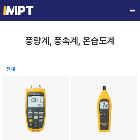
풍량계, 풍속계, 온습도계
전체