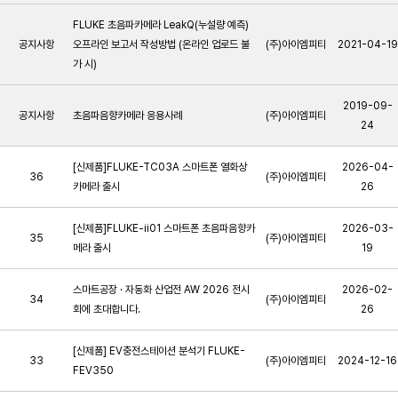
FLUKE 초음파카메라 LeakQ(누설량 예측)
공지사항
오프라인 보고서 작성방법 (온라인 업로드 불
(주)아이엠피티
2021-04-19
가 시)
2019-09-
공지사항
초음파음향카메라 응용사례
(주)아이엠피티
24
[신제품]FLUKE-TC03A 스마트폰 열화상
2026-04-
36
(주)아이엠피티
카메라 출시
26
[신제품]FLUKE-ii01 스마트폰 초음파음향카
2026-03-
35
(주)아이엠피티
메라 출시
19
스마트공장 · 자동화 산업전 AW 2026 전시
2026-02-
34
(주)아이엠피티
회에 초대합니다.
26
[신제품] EV충전스테이션 분석기 FLUKE-
33
(주)아이엠피티
2024-12-16
FEV350