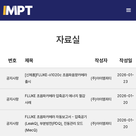
자료실
번호
제목
작성자
작성일
[신제품]FLUKE-ii1020c 초음파음향카메라
2026-01-
공지사항
(주)아이엠피티
출시
23
FLUKE 초음파카메라 압축공기 에너지 절감
2026-01-
공지사항
(주)아이엠피티
사례
20
FLUKE 초음파카메라 자동보고서 - 압축공기
2026-01-
공지사항
(LeakQ), 부분방전(PDQ), 진동관리 모드
(주)아이엠피티
20
(MecQ)