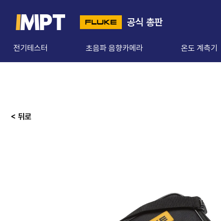
공식 총판
전기테스터
초음파 음향카메라
온도 계측기
< 뒤로