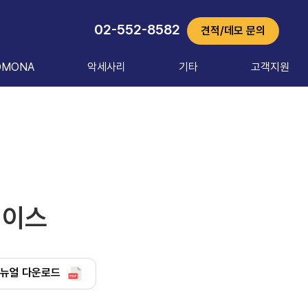
02-552-8582
견적/데모 문의
OMONA
악세사리
기타
고객지원
케이스
뉴얼 다운로드