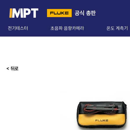
공식 총판
전기테스터
초음파 음향카메라
온도 계측기
< 뒤로