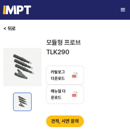
< 뒤로
모듈형 프로브
TLK290
카탈로그
다운로드
매뉴얼 다
운로드
견적, 시연 문의