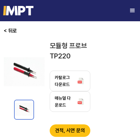
< 뒤로
모듈형 프로브
TP220
카탈로그
다운로드
매뉴얼 다
운로드
견적, 시연 문의