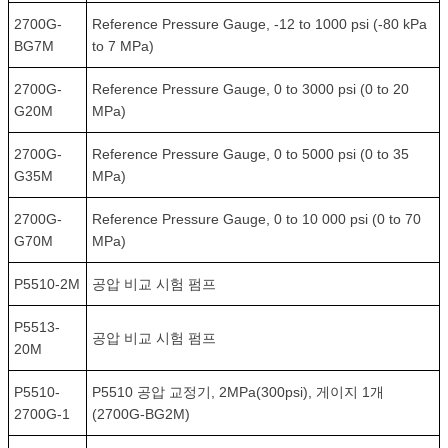
2700G-
Reference Pressure Gauge, -12 to 1000 psi (-80 kPa
BG7M
to 7 MPa)
2700G-
Reference Pressure Gauge, 0 to 3000 psi (0 to 20
G20M
MPa)
2700G-
Reference Pressure Gauge, 0 to 5000 psi (0 to 35
G35M
MPa)
2700G-
Reference Pressure Gauge, 0 to 10 000 psi (0 to 70
G70M
MPa)
P5510-2M
공압 비교 시험 펌프
P5513-
공압 비교 시험 펌프
20M
P5510-
P5510 공압 교정기, 2MPa(300psi), 게이지 1개
2700G-1
(2700G-BG2M)