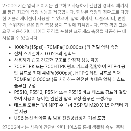
2700G 기준 압력 게이지는 견고하고 사용하기 간편한 경제적 패키지
로 동급 최고의 측정 성능을 제공합니다. 향상된 측정의 정확도로 다양
한 애플리케이션에 사용할 수 있으며, 압력 게이지, 트랜스미터, 변환
기, 스위치와 같은 압력 측정 장치 교정에 최적입니다. 또한 확인 표준
으로 사용하거나 데이터 로깅을 포함한 프로세스 측정을 제공하는 데
사용할 수 있습니다.
100kPa(15psi)~70MPa(10,000psi)의 정밀 압력 측정
전체 스케일에서 0.02%의 정확도
사용하기 쉽고 견고한 구조로 안정적 성능 제공
700PTPK 또는 700HTPK 펌프 키트와 결합하여 PTP-1 공
압 펌프로 최대 4MPa(600psi), HTP-2 유압 펌프로 최대
70MPa(10,000psi)를 처리하는 완전한 휴대용 압력 테스트
솔루션 구성
P5510, P5513, P5514 또는 P5515 비교 테스트 펌프와 결합
하여 사용이 용이한 완전한 압력 교정 솔루션 구성가능
테스트 포트는 1/4 NPT 수. 1/4 BSP 및 M20 X 1.5 어댑터 기
본 제공
USB 통신 케이블 및 범용 전원공급장치 기본 포함
2700G에서는 사용이 간단한 인터페이스를 통해 샘플링 속도, 중량