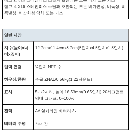
참고 2: 316 스테인리스 스틸과 호환되는 모든 액체 또는 가스
참고 3: 316 스테인리스 스틸과 호환되는 모든 비가연성, 비독성, 비
폭발성, 비산화성 액체 또는 가스
일반 사양
치수(높이x너
12.7cmx11.4cmx3.7cm(5인치x4.5인치x1.5인치)
비x깊이)
압력 연결
¼인치 NPT 수
하우징/중량
주물 ZNAL/0.56kg(1.22파운드)
표시
5-1/2자리, 높이 16.53mm(0.65인치) 20세그먼트
막대 그래프, 0~100%
전력
AA 알카라인 배터리 3개
배터리 수명
75시간