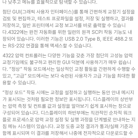
나 낮추고 메뉴를 효율적으로 탐색할 수 있습니다.
첨단 GUI(그래픽 사용자 인터페이스)를 통해 간편하게 교정기 설정을
검토 및 편집하고, 테스트 프로파일을 설정, 저장 및 실행하고, 결과를
저장하고, 일반 프린터에서 교정 보고서를 바로 출력할 수 있습니
다.4322에는 완전 자동화를 위한 일련의 원격 SCPI 작동 기능도 내
장되어 있습니다. 이러한 기능은 USB 2.0 Type B, IEEE 488.2 또
는 RS-232 연결을 통해 액세스할 수 있습니다.
4322 압력 컨트롤러는 다양한 기능을 갖춘 가장 첨단의 고성능 압력
교정기임에도 불구하고 편리한 GUI 덕분에 사용하기가 매우 쉽습니
다. “정상” 작동 모드에서는 일상적인 교정 활동을 간편하게 수행할 수
있고, “고급” 모드에서는 보다 숙련된 사용자가 고급 기능을 최대한 활
용할 수 있습니다.
“정상 모드” 작동 시에는 교정을 설정하고 실행하는 동안 안내 메시지
가 표시되는 것처럼 필요한 정보만 표시됩니다. 디스플레이의 상반부
는 압력 측정 및 컨트롤 값과 설정을 알아보기 쉽게 표시하는 창으로
구성되어 있습니다. 디스플레이의 하반부에는 직관적인 순차적 워크
플로 프로세스로 압력 교정 설정 및 실행 과정을 단계별로 안내하는 지
침 메뉴 시스템이 있습니다. 교정 도중 교정 결과가 통과/실패 기준과
함께 표시되며 이 결과를 저장해서 나중에 전자적으로 다운로드할 수