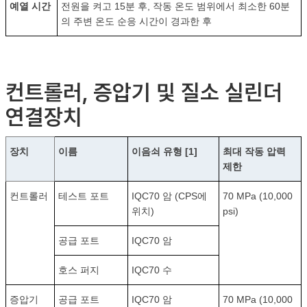
예열 시간
전원을 켜고 15분 후, 작동 온도 범위에서 최소한 60분
의 주변 온도 순응 시간이 경과한 후
컨트롤러, 증압기 및 질소 실린더
연결장치
장치
이름
이음쇠 유형 [1]
최대 작동 압력
제한
컨트롤러
테스트 포트
IQC70 암 (CPS에
70 MPa (10,000
위치)
psi)
공급 포트
IQC70 암
호스 퍼지
IQC70 수
증압기
공급 포트
IQC70 암
70 MPa (10,000