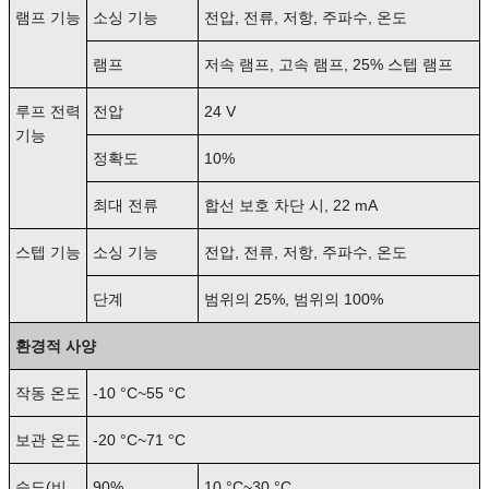
램프 기능
소싱 기능
전압, 전류, 저항, 주파수, 온도
램프
저속 램프, 고속 램프, 25% 스텝 램프
루프 전력
전압
24 V
기능
정확도
10%
최대 전류
합선 보호 차단 시, 22 mA
스텝 기능
소싱 기능
전압, 전류, 저항, 주파수, 온도
단계
범위의 25%, 범위의 100%
환경적 사양
작동 온도
-10 °C~55 °C
보관 온도
-20 °C~71 °C
습도(비
90%
10 °C~30 °C