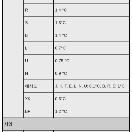
R
1.4 °C
S
1.5°C
B
1.4 °C
L
0.7°C
U
0.75 °C
N
0.9 °C
해상도
J, K, T, E, L, N, U: 0.1°C, B, R, S: 1°C
XK
0.6°C
BP
1.2 °C
사양