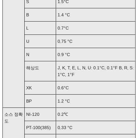
S
1.5°C
B
1.4 °C
L
0.7°C
U
0.75 °C
N
0.9 °C
해상도
J, K, T, E, L, N, U: 0.1°C, 0.1°F B, R, S:
1°C, 1°F
XK
0.6°C
BP
1.2 °C
소스 정확
NI-120
0.2℃
도
PT-100(385)
0.33 °C