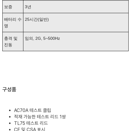
보증
3년
배터리 수
25시간(일반)
명
충격 및
임의, 2G, 5~500Hz
진동
구성품
AC70A 테스트 클립
적재 가능한 테스트 리드 1쌍
TL75 테스트 리드
CE 및 CSA 표시