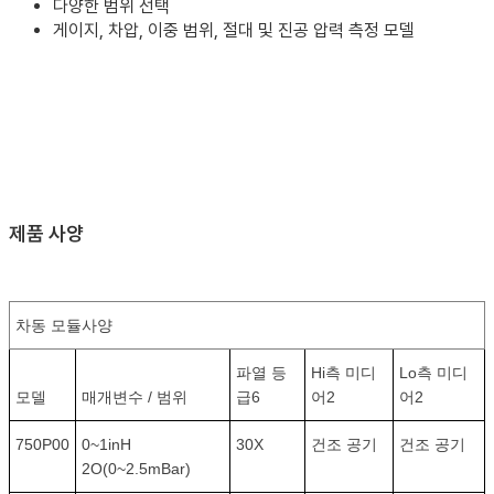
다양한 범위 선택
게이지, 차압, 이중 범위, 절대 및 진공 압력 측정 모델
제품 사양
차동 모듈사양
파열 등
Hi측 미디
Lo측 미디
모델
매개변수 / 범위
급6
어2
어2
750P00
0~1inH
30X
건조 공기
건조 공기
2O(0~2.5mBar)