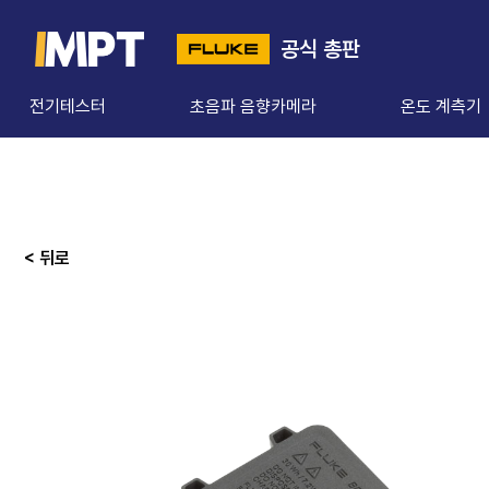
공식 총판
전기테스터
초음파 음향카메라
온도 계측기
< 뒤로