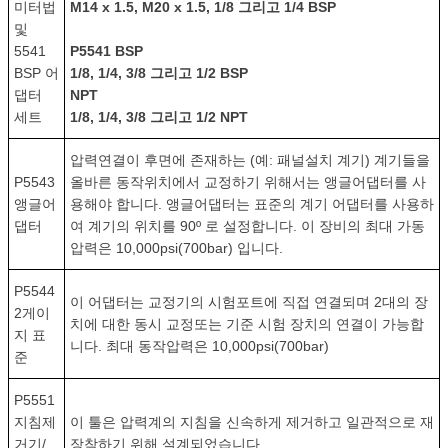
미터법
M14 x 1.5, M20 x 1.5, 1/8 그리고 1/4 BSP
및
5541
P5541 BSP
BSP 어
1/8, 1/4, 3/8 그리고 1/2 BSP
댑터
NPT
세트
1/8, 1/4, 3/8 그리고 1/2 NPT
압력연결이 후면에 존재하는 (예: 패널설치 계기) 계기들을
P5543
올바른 동작위치에서 교정하기 위해서는 앵글어댑터를 사
앵글어
용해야 합니다. 앵글어댑터는 표준의 계기 어댑터를 사용하
댑터
여 계기의 위치를 90º 로 설정합니다. 이 장비의 최대 가동
압력은 10,000psi(700bar) 입니다.
P5544
이 어댑터는 교정기의 시험포트에 직접 연결되며 2대의 장
2게이
치에 대한 동시 교정또는 기준 시험 장치의 연결이 가능합
지 표
니다. 최대 동작압력은 10,000psi(700bar)
준
P5551
지침제
이 툴은 압력계의 지침을 신속하게 제거하고 일관적으로 재
거기/
장착하기 위해 설계되었습니다.