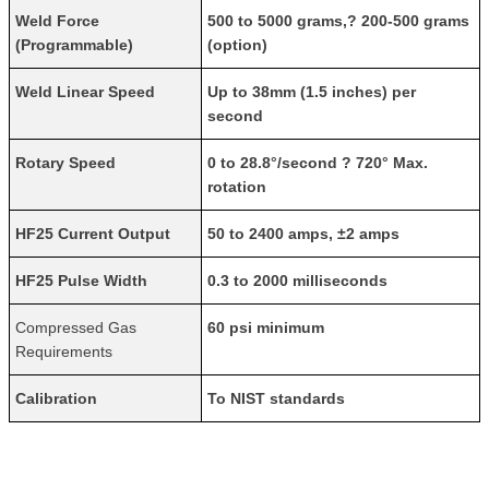
Weld Force
500 to 5000 grams,? 200-500 grams
(Programmable)
(option)
Weld Linear Speed
Up to 38mm (1.5 inches) per
second
Rotary Speed
0 to 28.8°/second ? 720° Max.
rotation
HF25 Current Output
50 to 2400 amps, ±2 amps
HF25 Pulse Width
0.3 to 2000 milliseconds
Compressed Gas
60 psi minimum
Requirements
Calibration
To NIST standards