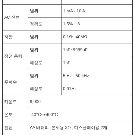
범위
1 mA - 10 A
AC 전류
정확도
1.5% + 3
저항
범위
0.1Ω~ 40MΩ
범위
1nF~9999μF
정전 용량
해상도
1nF
범위
5 Hz - 50 kHz
주파수
해상도
0.01Hz
카운트
6,000
온도
-40°C~+400°C
전원
AA 배터리: 본체용 3개, 디스플레이용 2개