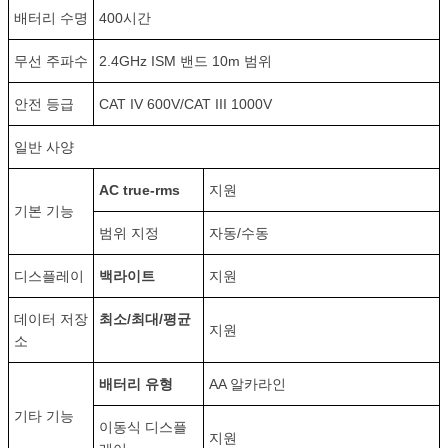
배터리 수명
400시간
무선 주파수
2.4GHz ISM 밴드 10m 범위
안전 등급
CAT IV 600V/CAT III 1000V
일반 사양
AC true-rms
지원
기본 기능
범위 지정
자동/수동
디스플레이
백라이트
지원
데이터 저장
최소/최대/평균
지원
소
배터리 유형
AA 알카라인
기타 기능
이동식 디스플
지원