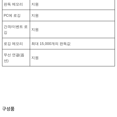
판독 메모리
지원
PC에 로깅
지원
간격/이벤트 로
지원
깅
로깅 메모리
최대 15,000개의 판독값
무선 연결(옵
지원
션)
구성품