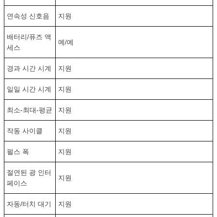
연속성 신호음
지원
배터리/퓨즈 액
예/예
세스
경과 시간 시계
지원
일일 시간 시계
지원
최소-최대-평균
지원
작동 사이클
지원
펄스 폭
지원
절연된 광 인터
지원
페이스
자동/터치 대기
지원