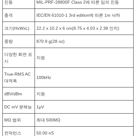
진동
MIL-PRF-28800F Class 2에 따른 임의 진동
충격
IEC/EN 61010-1 3rd edition에 따른 1m 낙하
크기(HxWxL)
22.2 x 10.2 x 6 cm(8.75 x 4.03 x 2.38 인치)
중량
870.9 g(28 oz)
다양한 화면 표
지원
시
True-RMS AC
100kHz
대역폭
dBV/dBm
지원
DC mV 분해능
1μV
MΩ 범위
최대 500MΩ
컨덕턴스
50.00 nS