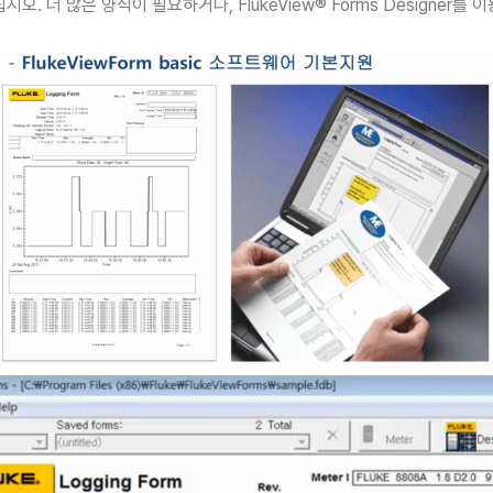
많은 양식이 필요하거나, FlukeView® Forms Designer를 이용해 양