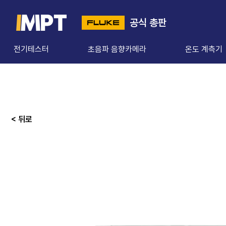
공식 총판
전기테스터
초음파 음향카메라
온도 계측기
< 뒤로