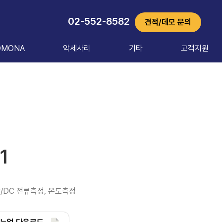
02-552-8582
견적/데모 문의
OMONA
악세사리
기타
고객지원
1
C/DC 전류측정, 온도측정