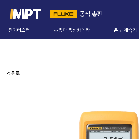
공식 총판
전기테스터
초음파 음향카메라
온도 계측기
< 뒤로