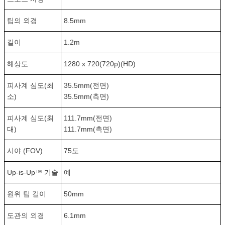
팁의 외경
8.5mm
길이
1.2m
해상도
1280 x 720(720p)(HD)
피사계 심도(최
35.5mm(전면)
소)
35.5mm(측면)
피사계 심도(최
111.7mm(전면)
대)
111.7mm(측면)
시야 (FOV)
75도
Up-is-Up™ 기술
예
원위 팁 길이
50mm
도관의 외경
6.1mm