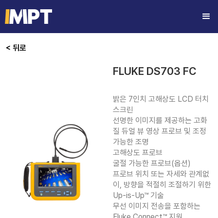
< 뒤로
FLUKE DS703 FC
밝은 7인치 고해상도 LCD 터치 
스크린

선명한 이미지를 제공하는 고화
질 듀얼 뷰 영상 프로브 및 조정 
가능한 조명

고해상도 프로브

굴절 가능한 프로브(옵션)

프로브 위치 또는 자세와 관계없
이, 방향을 적절히 조절하기 위한 
Up-is-Up™ 기술

무선 이미지 전송을 포함하는 
Fluke Connect™ 지원