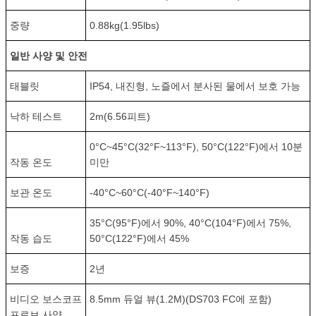
중량
0.88kg(1.95lbs)
일반 사양 및 안전
태블릿
IP54, 내진형, 노즐에서 분사된 물에서 보호 가능
낙하 테스트
2m(6.56피트)
0°C~45°C(32°F~113°F), 50°C(122°F)에서 10분
작동 온도
미만
보관 온도
-40°C~60°C(-40°F~140°F)
35°C(95°F)에서 90%, 40°C(104°F)에서 75%,
작동 습도
50°C(122°F)에서 45%
보증
2년
비디오 보스코프
8.5mm 듀얼 뷰(1.2M)(DS703 FC에 포함)
프로브 사양