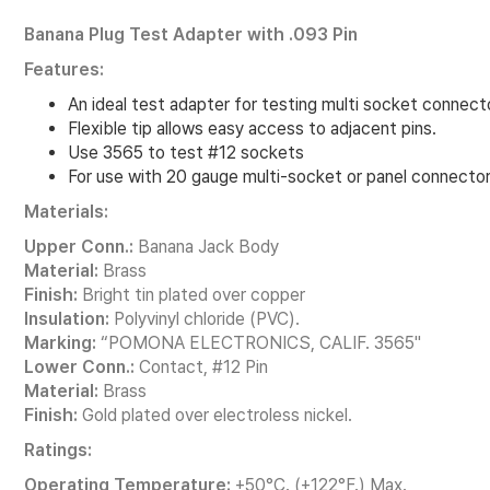
Banana Plug Test Adapter with .093 Pin
Features:
An ideal test adapter for testing multi socket connect
Flexible tip allows easy access to adjacent pins.
Use 3565 to test #12 sockets
For use with 20 gauge multi-socket or panel connector
Materials:
Upper Conn.:
Banana Jack Body
Material:
Brass
Finish:
Bright tin plated over copper
Insulation:
Polyvinyl chloride (PVC).
Marking:
“POMONA ELECTRONICS, CALIF. 3565"
Lower Conn.:
Contact, #12 Pin
Material:
Brass
Finish:
Gold plated over electroless nickel.
Ratings:
Operating Temperature:
+50°C. (+122°F.) Max.