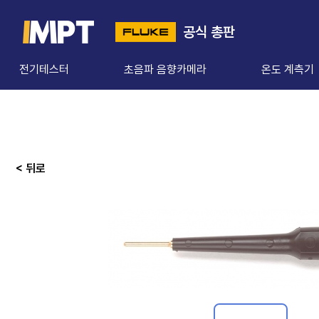
공식 총판
전기테스터
초음파 음향카메라
온도 계측기
< 뒤로