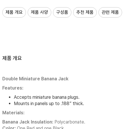
제품 개요
제품 사양
구성품
추천 제품
관련 제품
제품 개요
Double Miniature Banana Jack
Features:
Accepts miniature banana plugs.
Mounts in panels up to .188” thick.
Materials:
Banana Jack Insulation:
Polycarbonate.
Color:
One Red and one Black.