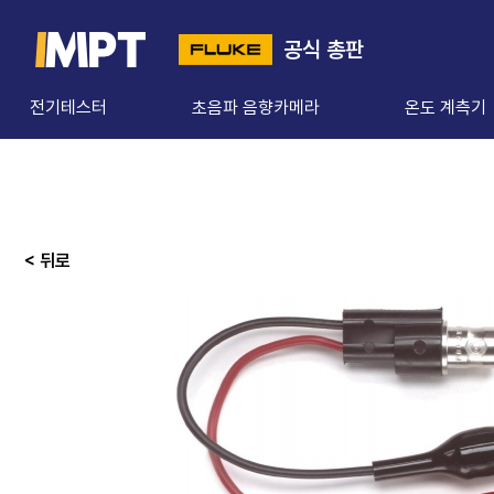
공식 총판
전기테스터
초음파 음향카메라
온도 계측기
< 뒤로