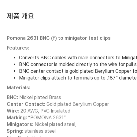
제품 개요
Pomona 2631 BNC (f) to minigator test clips
Features:
Converts BNC cables with male connectors to Minigator 
BNC connector is molded directly to the wire for pull 
BNC center contact is gold plated Beryllium Copper for 
Minigator clips attach to terminals up to .187” diamete
Materials:
BNC:
Nickel plated Brass
Center Contact:
Gold plated Beryllium Copper
Wire:
20 AWG, PVC Insulated
Marking:
“POMONA 2631”
Minigators:
Nickel plated steel,
Spring:
stainless steel