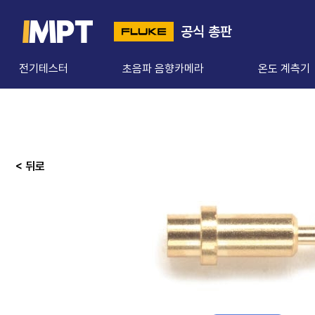
공식 총판
전기테스터
초음파 음향카메라
온도 계측기
< 뒤로