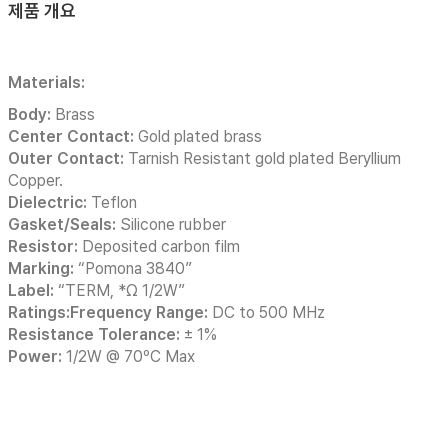
제품 개요
Materials:
Body:
Brass
Center Contact:
Gold plated brass
Outer Contact:
Tarnish Resistant gold plated Beryllium
Copper.
Dielectric:
Teflon
Gasket/Seals:
Silicone rubber
Resistor:
Deposited carbon film
Marking:
“Pomona 3840”
Label:
“TERM, *Ω 1/2W”
Ratings:Frequency Range:
DC to 500 MHz
Resistance Tolerance:
± 1%
Power:
1/2W @ 70ºC Max