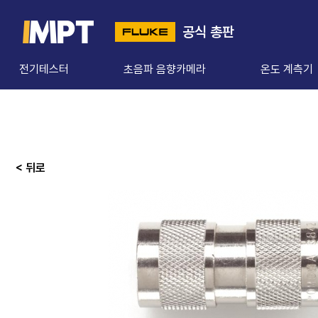
공식 총판
전기테스터
초음파 음향카메라
온도 계측기
< 뒤로