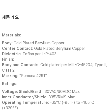
제품 개요
Materials:
Body:
Gold Plated Beryllium Copper
Center Contact:
Gold Plated Beryllium Copper
Dielectric:
Teflon per L-P-403
Finish:
Body and Contacts:
Gold plated per MIL-G-45204, Type II,
Class 2
Marking:
“Pomona 4291”
Ratings:
Voltage:
Shield/Earth:
30VAC/60VDC Max.
Inner Conductor/Shield:
335VRMS Max.
Operating Temperature:
-65ºC (-85ºF) to +165ºC
(+329ºF)