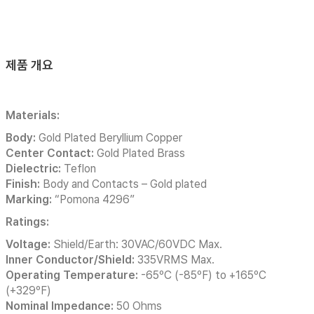
제품 개요
Materials:
Body:
Gold Plated Beryllium Copper
Center Contact:
Gold Plated Brass
Dielectric:
Teflon
Finish:
Body and Contacts – Gold plated
Marking:
“Pomona 4296”
Ratings:
Voltage:
Shield/Earth: 30VAC/60VDC Max.
Inner Conductor/Shield:
335VRMS Max.
Operating Temperature:
-65ºC (-85ºF) to +165ºC
(+329ºF)
Nominal Impedance:
50 Ohms