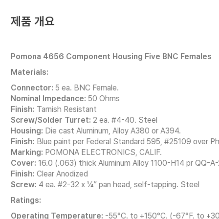
제품 개요
Pomona 4656 Component Housing Five BNC Females
Materials:
Connector:
5 ea. BNC Female.
Nominal Impedance:
50 Ohms
Finish:
Tarnish Resistant
Screw/Solder Turret:
2 ea. #4-40. Steel
Housing:
Die cast Aluminum, Alloy A380 or A394.
Finish:
Blue paint per Federal Standard 595, #25109 over P
Marking:
POMONA ELECTRONICS, CALIF.
Cover:
16.0 (.063) thick Aluminum Alloy 1100-H14 pr QQ-A-
Finish:
Clear Anodized
Screw:
4 ea. #2-32 x ¼” pan head, self-tapping. Steel
Ratings:
Operating Temperature:
-55°C. to +150°C. (-67°F. to +30