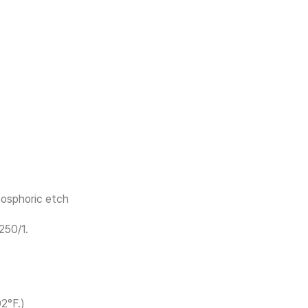
hosphoric etch
250/1.
2°F.)