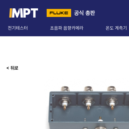
공식 총판
전기테스터
초음파 음향카메라
온도 계측기
< 뒤로