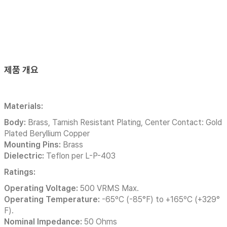
제품 개요
Materials:
Body:
Brass, Tarnish Resistant Plating, Center Contact: Gold
Plated Beryllium Copper
Mounting Pins:
Brass
Dielectric:
Teflon per L-P-403
Ratings:
Operating Voltage:
500 VRMS Max.
Operating Temperature:
-65ºC (-85°F) to +165ºC (+329°
F).
Nominal Impedance:
50 Ohms