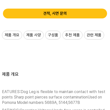
견적, 시연 문의
제품 개요
제품 사양
구성품
추천 제품
관련 제품
제품 개요
EATURES:Dog Leg is flexible to maintain contact with test
points Sharp point pierces surface contaminationUsed on
Pomona Model numbers 5689A, 5144,5677B