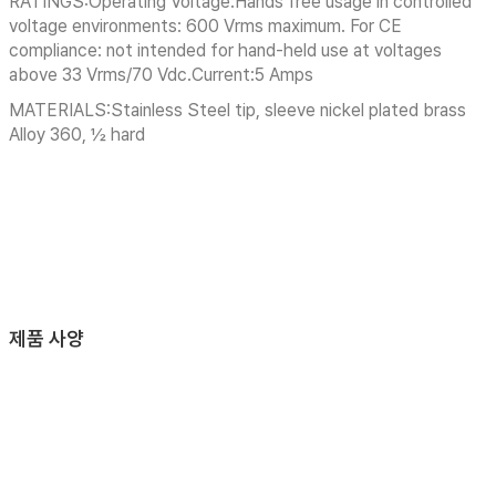
RATINGS:Operating Voltage:Hands free usage in controlled
voltage environments: 600 Vrms maximum. For CE
compliance: not intended for hand-held use at voltages
above 33 Vrms/70 Vdc.Current:5 Amps
MATERIALS:Stainless Steel tip, sleeve nickel plated brass
Alloy 360, ½ hard
제품 사양