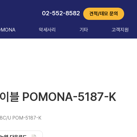
02-552-8582
견적/데모 문의
OMONA
악세사리
기타
고객지원
F케이블 POMONA-5187-K