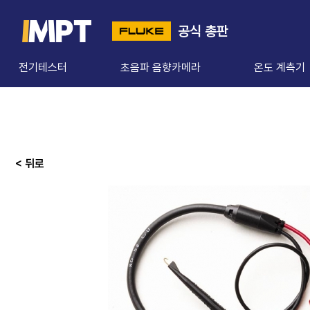
공식 총판
전기테스터
초음파 음향카메라
온도 계측기
< 뒤로