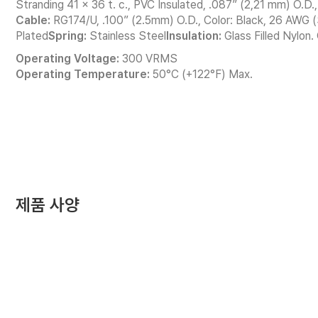
Stranding 41 x 36 t. c., PVC Insulated, .087” (2,21 mm) O.D
Cable:
RG174/U, .100” (2.5mm) O.D., Color: Black, 26 AWG 
Plated
Spring:
Stainless Steel
Insulation:
Glass Filled Nylon.
Operating Voltage:
300 VRMS
Operating Temperature:
50°C (+122°F) Max.
제품 사양