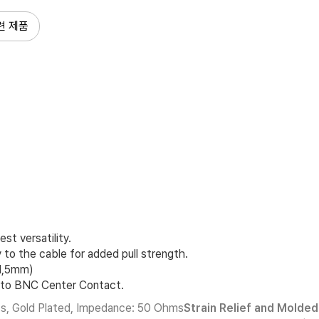
련 제품
t versatility.
to the cable for added pull strength.
(1,5mm)
 to BNC Center Contact.
ass, Gold Plated, Impedance: 50 Ohms
Strain Relief and Molded