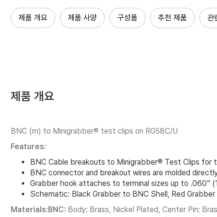
제품 개요
제품 사양
구성품
추천 제품
관
제품 개요
BNC (m) to Minigrabber® test clips on RG58C/U
Features:
BNC Cable breakouts to Minigrabber® Test Clips for tes
BNC connector and breakout wires are molded directly 
Grabber hook attaches to terminal sizes up to .060” 
Schematic: Black Grabber to BNC Shell, Red Grabber
Materials:BNC:
Body: Brass, Nickel Plated, Center Pin: Br