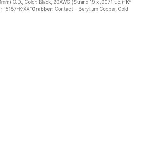
mm) O.D., Color: Black, 20AWG (Strand 19 x .0071 t.c.)
“K”
 “5187-K-XX”
Grabber:
Contact – Beryllium Copper, Gold