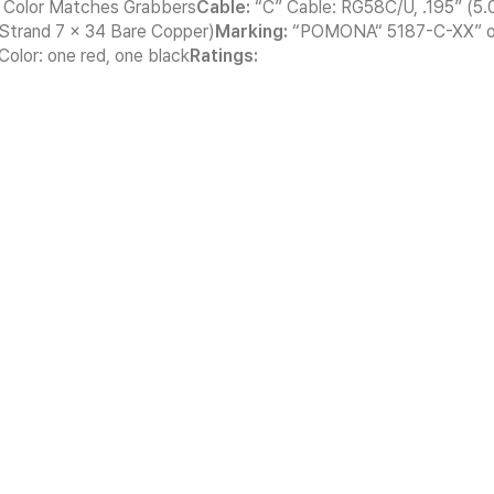
., Color Matches Grabbers
Cable:
“C” Cable: RG58C/U, .195” (5.0
(Strand 7 x 34 Bare Copper)
Marking:
“POMONA“ 5187-C-XX” or
 Color: one red, one black
Ratings: