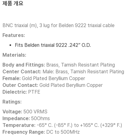
제품 개요
BNC triaxial (m), 3 lug for Belden 9222 triaxial cable
Features:
Fits Belden triaxial 9222 .242” O.D.
Materials:
Body and Fittings:
Brass, Tarnish Resistant Plating
Center Contact:
Male: Brass, Tarnish Resistant Plating
Female:
Gold Plated Beryllium Copper
Outer Contact:
Gold Plated Beryllium Copper
Dielectric:
PTFE
Ratings:
Voltage:
500 VRMS
Impedance:
50Ohms
Temperature:
-65° C. (-85° F.) to +165° C. (+329° F.)
Frequency Range:
DC to 500MHz