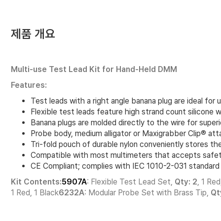
제품 개요
Multi-use Test Lead Kit for Hand-Held DMM
Features:
Test leads with a right angle banana plug are ideal for 
Flexible test leads feature high strand count silicone w
Banana plugs are molded directly to the wire for superio
Probe body, medium alligator or Maxigrabber Clip® attach
Tri-fold pouch of durable nylon conveniently stores th
Compatible with most multimeters that accepts safet
CE Compliant; complies with IEC 1010-2-031 standard 
Kit Contents:
5907A
: Flexible Test Lead Set,
Qty: 2
, 1 Red
1 Red, 1 Black
6232A
: Modular Probe Set with Brass Tip,
Qt