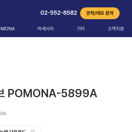
02-552-8582
견적/데모 문의
OMONA
악세사리
기타
고객지원
 POMONA-5899A
99A