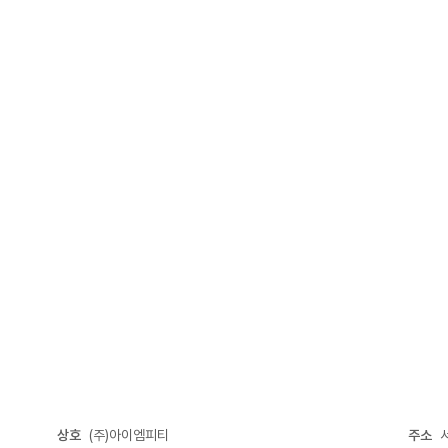
상호
(주)아이엠피티
주소