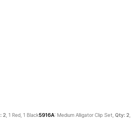
: 2
, 1 Red, 1 Black
5916A
: Medium Alligator Clip Set,
Qty: 2
,