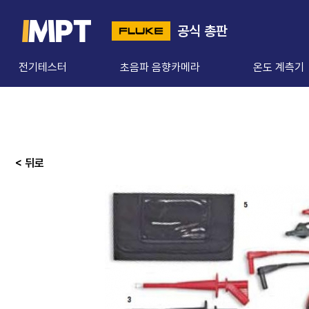
공식 총판
전기테스터
초음파 음향카메라
온도 계측기
< 뒤로