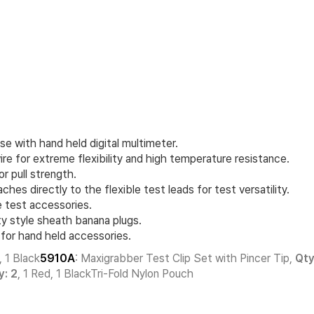
use with hand held digital multimeter.
ire for extreme flexibility and high temperature resistance.
r pull strength.
es directly to the flexible test leads for test versatility.
e test accessories.
y style sheath banana plugs.
for hand held accessories.
, 1 Black
5910A
: Maxigrabber Test Clip Set with Pincer Tip,
Qty
y: 2
, 1 Red, 1 BlackTri-Fold Nylon Pouch