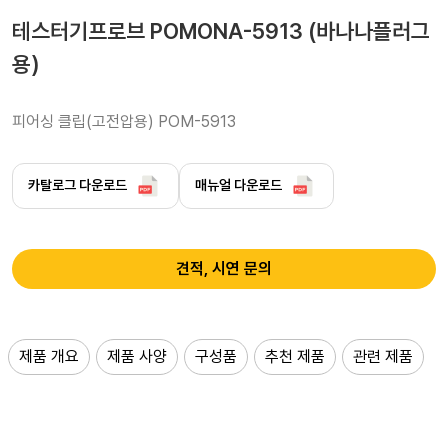
테스터기프로브 POMONA-5913 (바나나플러그
용)
피어싱 클립(고전압용) POM-5913
카탈로그 다운로드
매뉴얼 다운로드
견적, 시연 문의
제품 개요
제품 사양
구성품
추천 제품
관련 제품