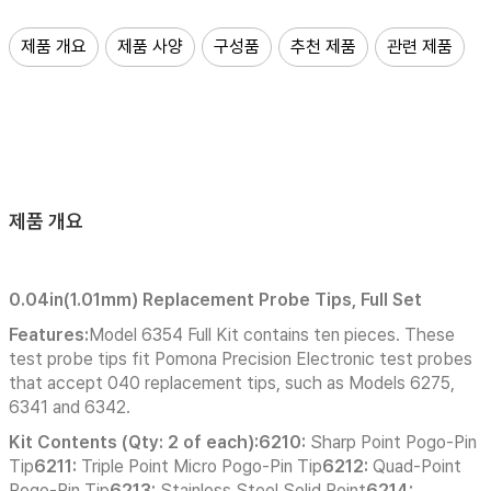
제품 개요
제품 사양
구성품
추천 제품
관련 제품
제품 개요
0.04in(1.01mm) Replacement Probe Tips, Full Set
Features:
Model 6354 Full Kit contains ten pieces. These
test probe tips fit Pomona Precision Electronic test probes
that accept 040 replacement tips, such as Models 6275,
6341 and 6342.
Kit Contents (Qty: 2 of each):6210:
Sharp Point Pogo-Pin
Tip
6211:
Triple Point Micro Pogo-Pin Tip
6212:
Quad-Point
Pogo-Pin Tip
6213:
Stainless Steel Solid Point
6214: