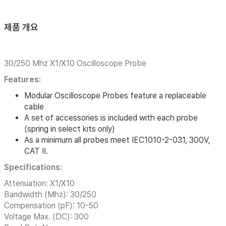
제품 개요
30/250 Mhz X1/X10 Oscilloscope Probe
Features:
Modular Oscilloscope Probes feature a replaceable
cable
A set of accessories is included with each probe
(spring in select kits only)
As a minimum all probes meet IEC1010-2-031, 300V,
CAT II.
Specifications:
Attenuation: X1/X10
Bandwidth (Mhz): 30/250
Compensation (pF): 10-50
Voltage Max. (DC): 300