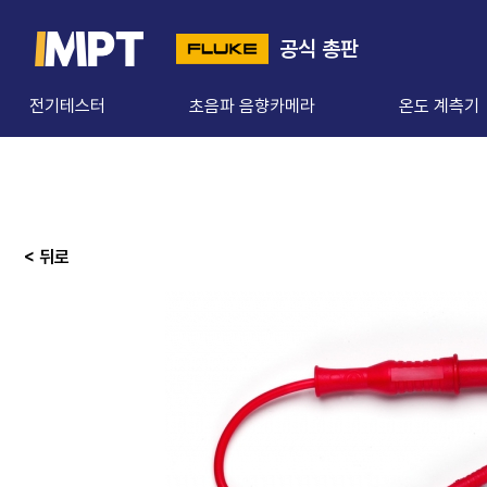
공식 총판
전기테스터
초음파 음향카메라
온도 계측기
< 뒤로