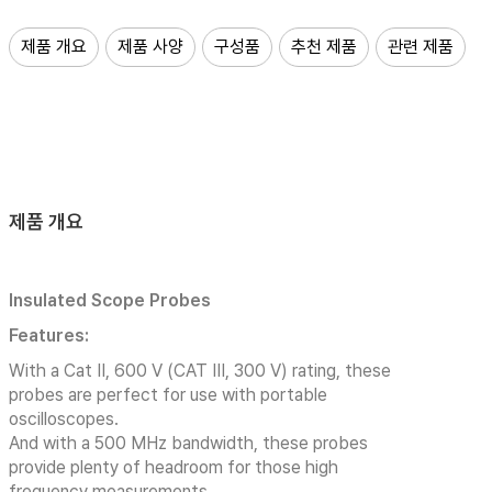
제품 개요
제품 사양
구성품
추천 제품
관련 제품
제품 개요
Insulated Scope Probes
Features:
With a Cat II, 600 V (CAT III, 300 V) rating, these
probes are perfect for use with portable
oscilloscopes.
And with a 500 MHz bandwidth, these probes
provide plenty of headroom for those high
frequency measurements.