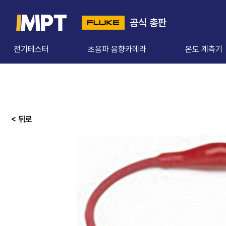
공식 총판
전기테스터
초음파 음향카메라
온도 계측기
< 뒤로