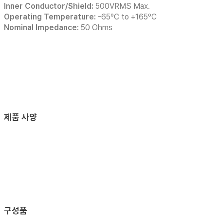
Inner Conductor/Shield:
500VRMS Max.
Operating Temperature:
-65ºC to +165ºC
Nominal Impedance:
50 Ohms
제품 사양
구성품