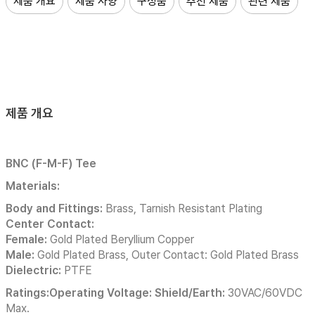
제품 개요
제품 사양
구성품
추천 제품
관련 제품
제품 개요
BNC (F-M-F) Tee
Materials:
Body and Fittings:
Brass, Tarnish Resistant Plating
Center Contact:
Female:
Gold Plated Beryllium Copper
Male:
Gold Plated Brass, Outer Contact: Gold Plated Brass
Dielectric:
PTFE
Ratings:Operating Voltage: Shield/Earth:
30VAC/60VDC
Max.