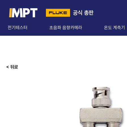
공식 총판
전기테스터
초음파 음향카메라
온도 계측기
< 뒤로