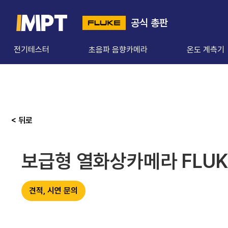
공식 총판
전기테스터
초음파 음향카메라
온도 계측기
< 뒤로
보급형 열화상카메라 FLUKE
견적, 시연 문의