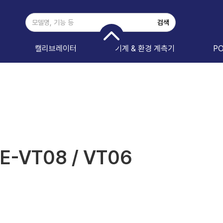
캘리브레이터
기계 & 환경 계측기
P
-VT08 / VT06