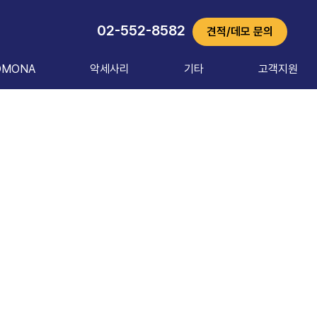
02-552-8582
견적/데모 문의
OMONA
악세사리
기타
고객지원