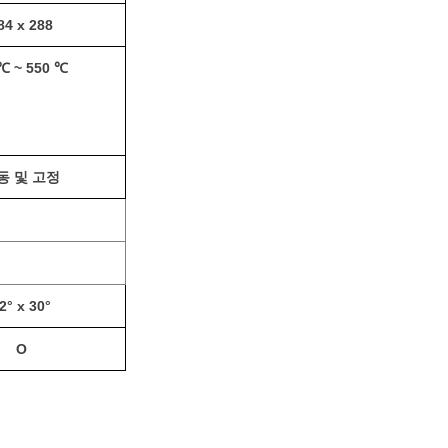
84 x 288
℃ ~ 550 ℃
동 및 고정
2° x 30°
O