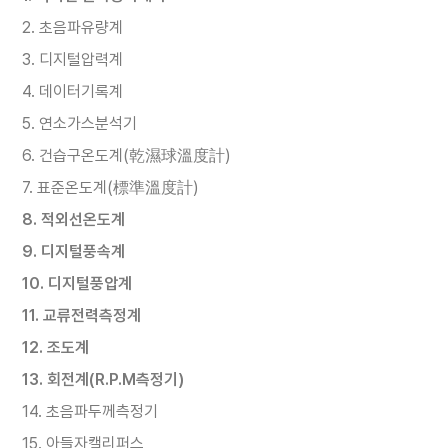
2. 초음파유량계
3. 디지털압력계
4. 데이터기록계
5. 연소가스분석기
6. 건습구온도계(乾濕球溫度計)
7. 표준온도계(標準溫度計)
8. 적외선온도계
9. 디지털풍속계
10. 디지털풍압계
11. 교류전력측정계
12. 조도계
13. 회전계(R.P.M측정기)
14. 초음파두께측정기
15. 아들자캘리퍼스