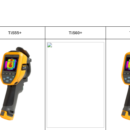
TiS55+
TiS60+