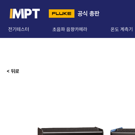
공식 총판
전기테스터
초음파 음향카메라
온도 계측기
< 뒤로