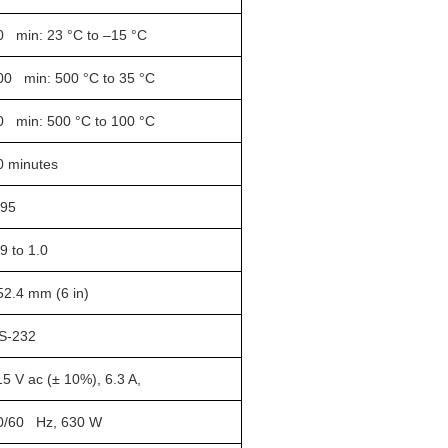
0 min: 23 °C to –15 °C
00 min: 500 °C to 35 °C
0 min: 500 °C to 100 °C
0 minutes
.95
9 to 1.0
52.4 mm (6 in)
S-232
15 V ac (± 10%), 6.3 A,
0/60 Hz, 630 W