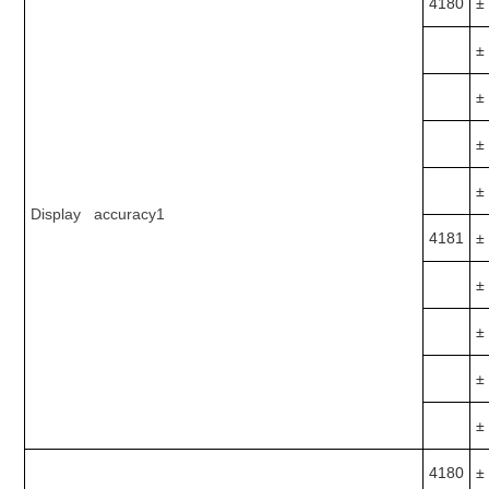
4180
±
±
±
±
±
Display accuracy1
4181
±
±
±
±
±
4180
±