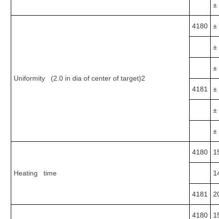
±
4180
±
±
±
Uniformity (2.0 in dia of center of target)2
4181
±
±
±
4180
1
Heating time
1
4181
2
4180
1