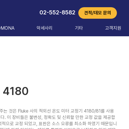
02-552-8582
견적/데모 문의
OMONA
악세사리
기타
고객지원
, 4180
 것은 Fluke 사의 적외선 온도 미터 교정기 4180/81를 사용
다. 이 장비들은 불변성, 정확도 및 신뢰할 만한 교정 값을 제공합
분석적으로 교정 되었고, 표판은 소스 오류를 최소화 하였기 때문입니