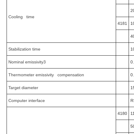
2
Cooling time
4181
1
4
Stabilization time
1
Nominal emissivity3
0
Thermometer emissivity compensation
0.
Target diameter
1
Computer interface
R
4180
1
5