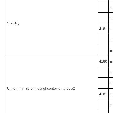
±
±
Stability
4181
±
±
±
4180
±
±
±
Uniformity (5.0 in dia of center of target)2
4181
±
±