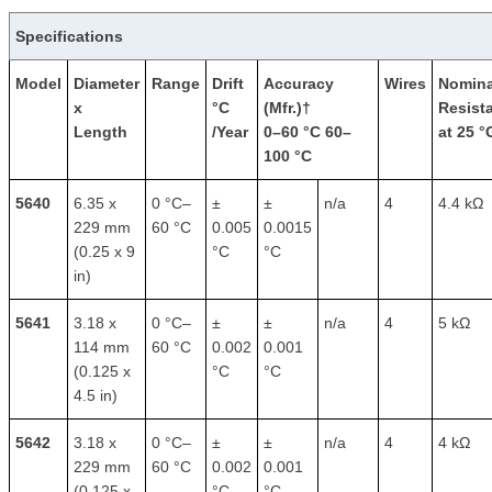
Specifications
Model
Diameter
Range
Drift
Accuracy
Wires
Nomina
x
°C
(Mfr.)
†
Resist
Length
/Year
0–60 °C 60–
at 25 °
100 °C
5640
6.35 x
0 °C–
±
±
n/a
4
4.4 kΩ
229 mm
60 °C
0.005
0.0015
(0.25 x 9
°C
°C
in)
5641
3.18 x
0 °C–
±
±
n/a
4
5 kΩ
114 mm
60 °C
0.002
0.001
(0.125 x
°C
°C
4.5 in)
5642
3.18 x
0 °C–
±
±
n/a
4
4 kΩ
229 mm
60 °C
0.002
0.001
(0.125 x
°C
°C