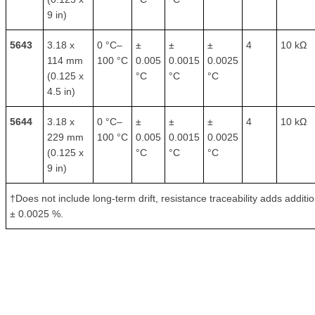
9 in)
5643
3.18 x
0 °C–
±
±
±
4
10 kΩ
114 mm
100 °C
0.005
0.0015
0.0025
(0.125 x
°C
°C
°C
4.5 in)
5644
3.18 x
0 °C–
±
±
±
4
10 kΩ
229 mm
100 °C
0.005
0.0015
0.0025
(0.125 x
°C
°C
°C
9 in)
†Does not include long-term drift, resistance traceability adds additio
± 0.0025 %.