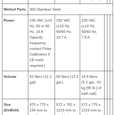
Wetted Parts
304 Stainless Steel
Power
230 VAC (±10
230 VAC
230 VAC
%), 50 or 60
(±10 %),
(±10 %),
Hz, 14 A
50/60 Hz,
50/60 Hz,
(Specify
10.7 A
7.8 A
frequency,
contact Fluke
Calibration if
CE mark
required.)
Volume
42 liters (11.2
50 liters (13.2
19.8 liters
gal)
gal.)
(5.2 gal., 43
kg [95 lb.] of
bath salt)
Size
470 x 775 x
572 x 762 x
572 x 775 x
(DxWxH)
194 mm to
1219 mm to
1219 mm to