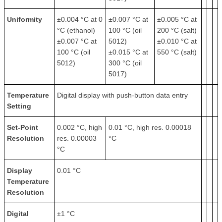
Uniformity
±0.004 °C at 0
±0.007 °C at
±0.005 °C at
°C (ethanol)
100 °C (oil
200 °C (salt)
±0.007 °C at
5012)
±0.010 °C at
100 °C (oil
±0.015 °C at
550 °C (salt)
5012)
300 °C (oil
5017)
Temperature
Digital display with push-button data entry
Setting
Set-Point
0.002 °C, high
0.01 °C, high res. 0.00018
Resolution
res. 0.00003
°C
°C
Display
0.01 °C
Temperature
Resolution
Digital
±1 °C