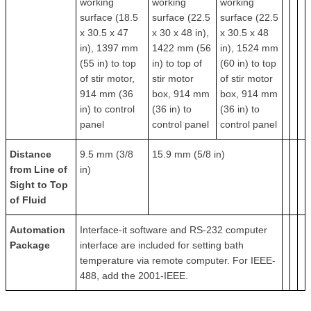
working
working
working
surface (18.5
surface (22.5
surface (22.5
x 30.5 x 47
x 30 x 48 in),
x 30.5 x 48
in), 1397 mm
1422 mm (56
in), 1524 mm
(55 in) to top
in) to top of
(60 in) to top
of stir motor,
stir motor
of stir motor
914 mm (36
box, 914 mm
box, 914 mm
in) to control
(36 in) to
(36 in) to
panel
control panel
control panel
Distance
9.5 mm (3/8
15.9 mm (5/8 in)
from Line of
in)
Sight to Top
of Fluid
Automation
Interface-it software and RS-232 computer
Package
interface are included for setting bath
temperature via remote computer. For IEEE-
488, add the 2001-IEEE.