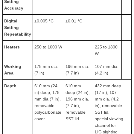
Setting
Accuracy
Digital
±0.005 °C
±0.01 °C
Setting
Repeatability
Heaters
250 to 1000 W
225 to 1800
W
Working
178 mm dia.
196 mm dia.
107 mm dia.
Area
(7 in)
(7.7 in)
(4.2 in)
Depth
610 mm (24
610 mm
432 mm deep
in) deep, 178
deep (24 in),
(17 in), 107
mm dia.(7 in),
196 mm dia.
mm dia. (4.2
removable
(7.7 in),
in), removable
polycarbonate
removable
SST lid,
cover
SST lid
special viewing
channel for
LIG sighting