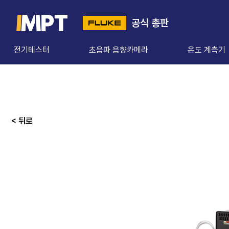
공식 총판
전기테스터
초음파 음향카메라
온도 계측기
< 뒤로