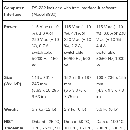
Computer
RS-232 included with free Interface-it software
Interface
(Model 9930)
Power
115 V ac (± 10
115 V ac (± 10
115 V ac (± 10
%), 1.3 A or
%), 4.4 A or
%), 8.8 A or 230
230 V ac (± 10
230 V ac (± 10
V ac (± 10 %),
%), 0.7 A,
%), 2.2 A,
4.4 A,
switchable,
switchable,
switchable,
50/60 Hz, 150
50/60 Hz, 500
50/60 Hz, 1000
W
W
W
Size
143 x 261 x
152 x 86 x 197
109 x 236 x 185
(WxHxD)
245 mm
mm
mm
(5.63 x 10.25 x
(6 x 3.375 x
(4.3 x 9.3 x 7.3
9.63 in)
7.75 in)
in)
Weight
5.7 kg (12 lb)
2.7 kg (6 lb)
3.6 kg (8 lb)
NIST-
Data at –25 °C,
Data at 50 °C,
Data at 100 °C,
Traceable
0 °C, 25 °C, 50
100 °C, 150 °C,
200 °C, 300 °C,