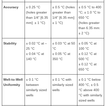
Accuracy
± 0.25 °C
± 0.5 °C (holes
± 0.5 °C to 400
(holes greater
greater than
°C; ± 1.0 °C to
than 1/4" [6.35
1/4" [6.35 mm]:
650 °C
mm]: ± 1 °C)
± 1 °C)
(holes greater
than 6.35 mm:
± 2 °C)
Stability
± 0.02 °C at –
± 0.03 °C at 50
± 0.05 °C at
25 °C
°C
100 °C
± 0.04 °C at
± 0.05 °C at
± 0.12 °C at
140 °C
350 °C
500 °C
± 0.12 °C at
650 °C
Well-to-Well
± 0.1 °C
± 0.1 °C with
± 0.1 °C below
Uniformity
between
similarly sized
400 °C, ± 0.5
similarly sized
wells
°C above 400
wells
°C with similarly
sized wells